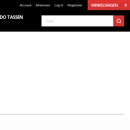
WINKELWAGEN
0
Account
Afrekenen
Log In
Registreer
DO TASSEN
Z