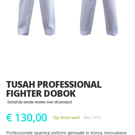
Ga
naar
het
TUSAH PROFESSIONAL
begin
van
FIGHTER DOBOK
de
afbeeldingen-
Schrijf de eerste review over dit product
gallerij
€ 130,00
Op Voorraad
SKU
TPPF
Professionele sparring uniform gemaakt in Korea. Innovatieve